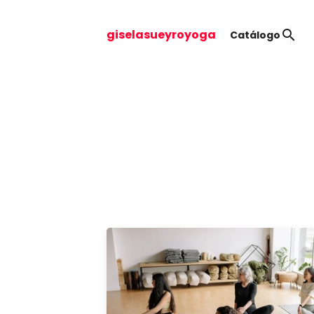
giselasueyroyoga
search
Catálogo